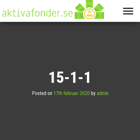
Aktivafonde
På denna
hemsida
hittar du
allt om
ekonomi
15-1-1
Posted on
17th februari 2020
by
admin