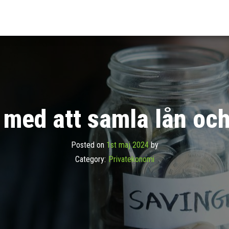
ivafonder.se
da
 du
m
mi
 med att samla lån och
Posted on
1st maj 2024
by
Category:
Privatekonomi