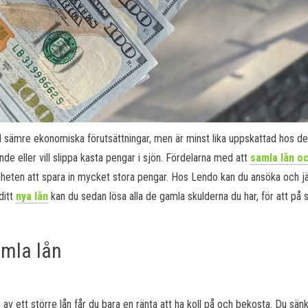
 sämre ekonomiska förutsättningar, men är minst lika uppskattad hos d
nde eller vill slippa kasta pengar i sjön. Fördelarna med att
samla lån o
gheten att spara in mycket stora pengar. Hos Lendo kan du ansöka och 
ditt
nya lån
kan du sedan lösa alla de gamla skulderna du har, för att på s
amla lån
av ett större lån får du bara en ränta att ha koll på och bekosta. Du sän