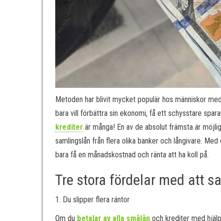
Metoden har blivit mycket populär hos människor med
bara vill förbättra sin ekonomi, få ett schysstare spara
krediter
är många! En av de absolut främsta är möjli
samlingslån från flera olika banker och långivare. Med 
bara få en månadskostnad och ränta att ha koll på.
Tre stora fördelar med att s
1. Du slipper flera räntor
Om du
betalar av alla smålån
och krediter med hjälp 