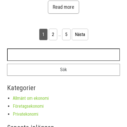
Read more
Sidnumrering för inlägg
1
2
…
5
Nästa
Sök efter:
Kategorier
Allmänt om ekonomi
Företagsekonomi
Privatekonomi