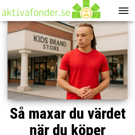
Aktivafonde
På denna
hemsida
hittar du
allt om
ekonomi
Så maxar du värdet
när du köper