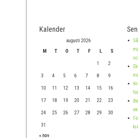
Kalender
Sen
augusti 2026
Så
mä
M
T
O
T
F
L
S
oc
1
2
Ek
mö
3
4
5
6
7
8
9
Kr
10
11
12
13
14
15
16
fö
17
18
19
20
21
22
23
Be
ek
24
25
26
27
28
29
30
Fö
31
kr
« nov