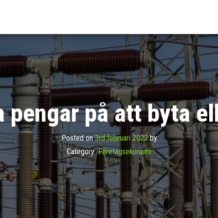
ivafonder.se
da
 du
m
mi
 pengar på att byta e
Posted on
3rd februari 2022
by
Category:
Företagsekonomi