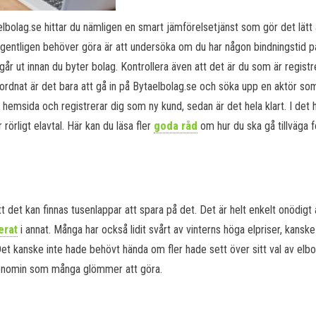
elbolag.se hittar du nämligen en smart jämförelsetjänst som gör det lätt a
egentligen behöver göra är att undersöka om du har någon bindningstid på
går ut innan du byter bolag. Kontrollera även att det är du som är regist
 ordnat är det bara att gå in på Bytaelbolag.se och söka upp en aktör so
 hemsida och registrerar dig som ny kund, sedan är det hela klart. I det 
rörligt elavtal. Här kan du läsa fler
goda råd
om hur du ska gå tillväga f
 det kan finnas tusenlappar att spara på det. Det är helt enkelt onödigt 
erat
i annat. Många har också lidit svårt av vinterns höga elpriser, kanske 
et kanske inte hade behövt hända om fler hade sett över sitt val av elbo
 ekonomin som många glömmer att göra.