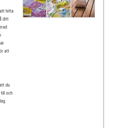
tt hitta
 ditt
rerad
m
här
ör att
att du
till och
lag.