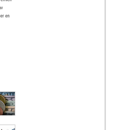
av
ver en