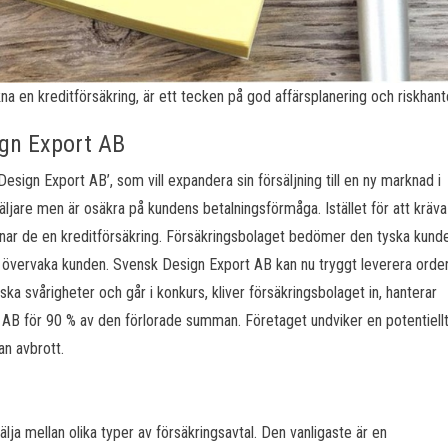
na en kreditförsäkring, är ett tecken på god affärsplanering och riskhant
ign Export AB
esign Export AB’, som vill expandera sin försäljning till en ny marknad i
säljare men är osäkra på kundens betalningsförmåga. Istället för att kräva
ecknar de en kreditförsäkring. Försäkringsbolaget bedömer den tyska kund
ar övervaka kunden. Svensk Design Export AB kan nu tryggt leverera orde
a svårigheter och går i konkurs, kliver försäkringsbolaget in, hanterar
AB för 90 % av den förlorade summan. Företaget undviker en potentiell
an avbrott.
g
välja mellan olika typer av försäkringsavtal. Den vanligaste är en