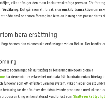
följen, vilket ofta ger den mest konkurrenskraftiga premien. För föret
v försäkring
. Det går även att försäkra en
enskild transaktion
om risk
t både små och stora företag kan hitta en lösning som passar deras ri
ortom bara ersättning
g långt bortom den ekonomiska ersättningen vid en förlust. Det handlar o
edömning
 kreditbedömningar, får du tillgång till försäkringsbolagets globala
ace
har decennier av erfarenhet och data från hundratusentals företag ö
ch fungerar som ett effektivt varningssystem, vilket hjälper dig att undvi
liven betalning tar de ofta över den tidskrävande processen med inkasso o
ativa processen kring en konstaterad kundförlust som
Skatteverket tydligt