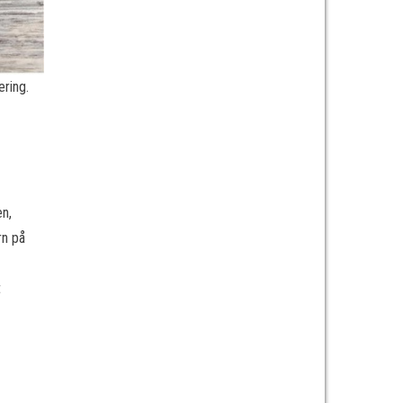
ering.
en,
rn på
t