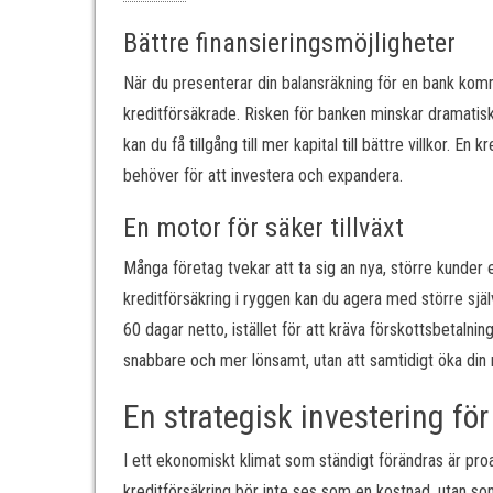
Bättre finansieringsmöjligheter
När du presenterar din balansräkning för en bank kom
kreditförsäkrade. Risken för banken minskar dramatiskt
kan du få tillgång till mer kapital till bättre villkor. E
behöver för att investera och expandera.
En motor för säker tillväxt
Många företag tvekar att ta sig an nya, större kunder 
kreditförsäkring i ryggen kan du agera med större själ
60 dagar netto, istället för att kräva förskottsbetalnin
snabbare och mer lönsamt, utan att samtidigt öka din 
En strategisk investering fö
I ett ekonomiskt klimat som ständigt förändras är proak
kreditförsäkring bör inte ses som en kostnad, utan som 