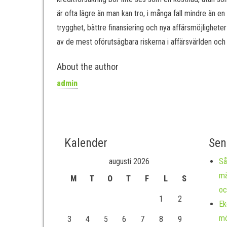
är ofta lägre än man kan tro, i många fall mindre än 
trygghet, bättre finansiering och nya affärsmöjlighete
av de mest oförutsägbara riskerna i affärsvärlden o
About the author
admin
Kalender
Sen
augusti 2026
Så
mä
M
T
O
T
F
L
S
oc
1
2
Ek
mö
3
4
5
6
7
8
9