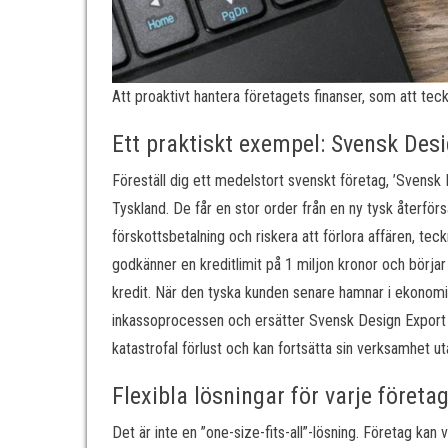
Att proaktivt hantera företagets finanser, som att teck
Ett praktiskt exempel: Svensk Des
Föreställ dig ett medelstort svenskt företag, ’Svensk D
Tyskland. De får en stor order från en ny tysk återför
förskottsbetalning och riskera att förlora affären, t
godkänner en kreditlimit på 1 miljon kronor och börj
kredit. När den tyska kunden senare hamnar i ekonomisk
inkassoprocessen och ersätter Svensk Design Export 
katastrofal förlust och kan fortsätta sin verksamhet ut
Flexibla lösningar för varje företa
Det är inte en ”one-size-fits-all”-lösning. Företag kan 