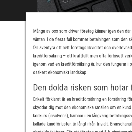
Många av oss som driver företag känner igen den där m
väntan. I de flesta fall kommer betalningen som den s
fall äventyra ett helt företags likviditet och överlevn
kreditförsäkring – ett kraftfullt men ofta förbisett ver
igenom vad en kreditförsäkring är, hur den fungerar i p
osäkert ekonomiskt landskap.
Den dolda risken som hotar 
Enkelt förklarat är en kreditförsäkring en försäkring f
skyddar dig mot den ekonomiska smällen om en kund int
konkurs (insolvens), hamnar i en långvarig betalningss
kallade kundförluster, är långt ifrån trivialt. Branschana