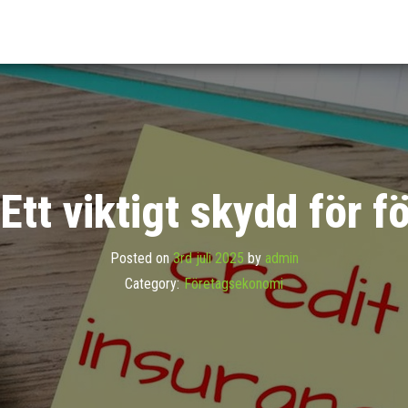
ivafonder.se
da
 du
m
mi
 Ett viktigt skydd för 
Posted on
3rd juli 2025
by
admin
Category:
Företagsekonomi