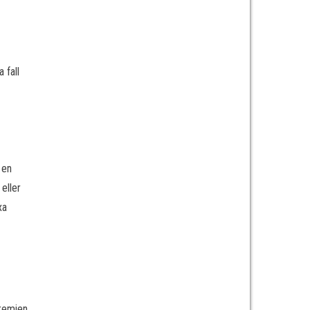
 fall
 en
eller
xa
Premien