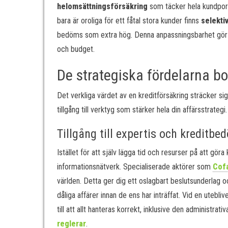
helomsättningsförsäkring
som täcker hela kundport
bara är oroliga för ett fåtal stora kunder finns
selekti
bedöms som extra hög. Denna anpassningsbarhet gör at
och budget.
De strategiska fördelarna b
Det verkliga värdet av en kreditförsäkring sträcker si
tillgång till verktyg som stärker hela din affärsstrategi.
Tillgång till expertis och kreditb
Istället för att själv lägga tid och resurser på att göra
informationsnätverk. Specialiserade aktörer som
Cof
världen. Detta ger dig ett oslagbart beslutsunderlag o
dåliga affärer innan de ens har inträffat. Vid en uteb
till att allt hanteras korrekt, inklusive den administr
reglerar
.