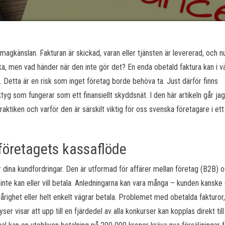
agkänslan. Fakturan är skickad, varan eller tjänsten är levererad, och n
ka, men vad händer när den inte gör det? En enda obetald faktura kan i v
ad. Detta är en risk som inget företag borde behöva ta. Just därför finns
ktyg som fungerar som ett finansiellt skyddsnät. I den här artikeln går jag
raktiken och varför den är särskilt viktig för oss svenska företagare i ett
företagets kassaflöde
ör dina kundfordringar. Den är utformad för affärer mellan företag (B2B) 
e kan eller vill betala. Anledningarna kan vara många – kunden kanske 
vårighet eller helt enkelt vägrar betala. Problemet med obetalda fakturor,
lyser visar att upp till en fjärdedel av alla konkurser kan kopplas direkt till