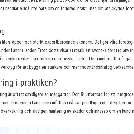
al kan en utebliven betalning på 200 000 kronor kräva nya försäljningar f
et handlar alltså inte bara om en förlorad intäkt, utan om att skydda för
ag
n liten, öppen och starkt exportberoende ekonomi. Det gör våra företag s
under i andra länder. Trots detta visar statistik att svenska företag anvä
våra konkurrenter i jämförbara europeiska länder. Det innebär att många 
tiva verktyg för att bygga en starkare och mer motståndskraftig verksamhe
ring i praktiken?
ing är oftast smidigare än många tror. Den är utformad för att integrera
ration. Processen kan sammanfattas i några grundläggande steg: bedömn
de övervakning och slutligen hantering av skador och inkasso om en kund i