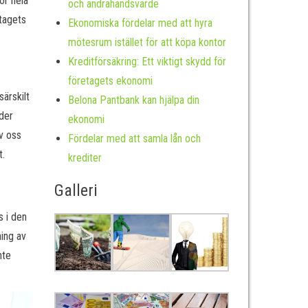
ör hela
och andrahandsvärde
etagets
Ekonomiska fördelar med att hyra
mötesrum istället för att köpa kontor
Kreditförsäkring: Ett viktigt skydd för
företagets ekonomi
ärskilt
Belona Pantbank kan hjälpa din
nder
ekonomi
av oss
Fördelar med att samla lån och
t.
krediter
Galleri
s i den
ing av
nte