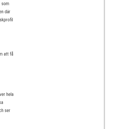
ag som
en där
skprofil
m att få
ver hela
ka
ch ser