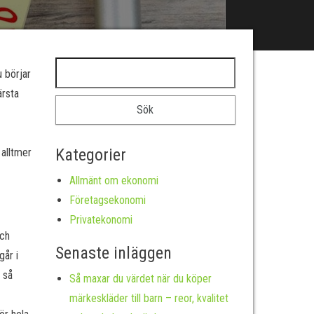
Sök efter:
u börjar
ärsta
Kategorier
 alltmer
Allmänt om ekonomi
Företagsekonomi
Privatekonomi
och
Senaste inläggen
går i
 så
Så maxar du värdet när du köper
märkeskläder till barn – reor, kvalitet