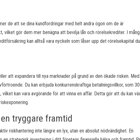
mer de att se dina kundfordringar med helt andra ögon om de är
, vilket gör dem mer benägna att bevilja lån och rörelsekrediter. I många
n kreditförsäkring kan alltså vara nyckeln som låser upp det rörelsekapital du
eller att expandera till nya marknader på grund av den ökade risken. Med
vförtroende. Du kan erbjuda konkurrenskraftiga betalningsvillkor, som 30 
g, vilket kan vara avgörande för att vinna en affär. Detta gör att du kan vä
riskexponering.
r en tryggare framtid
tiv riskhantering inte längre en lyx, utan en absolut nödvändighet. En
en strategisk investering i ditt företags finansiella hälsa och framtid. 