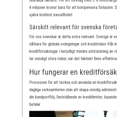
obetalda fakturor. För ett företag med 5 % vinstmargin
4 miljoner kronor bara för att kompensera förlusten. D
själva livsblod: kassaflödet.
Särskilt relevant för svenska föret
För oss svenskar är detta extra relevant. Sverige är e
sårbara för globala svängningar och kreditrisker från k
kreditförsäkringar i betydligt mindre utsträckning än 
tar onödigt stora risker, när det faktiskt finns effek
Hur fungerar en kreditförsäk
Processen för att teckna och använda en kreditförsäkr
dagliga verksamheten utan att skapa onödig administ
din kundportfölj, fastställande av kreditlimiter, löpan
betalar.