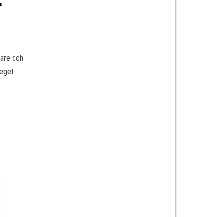
r
gare och
 eget