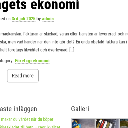
agets ekonomi
ted on
3rd juli 2025
by
admin
agkänslan. Fakturan är skickad, varan eller tjänsten är levererad, och n
ska, men vad händer när den inte gör det? En enda obetald faktura kan i
 helt företags likviditet och överlevnad. […]
ategory:
Företagsekonomi
Read more
aste inläggen
Galleri
 maxar du värdet när du köper
rkeskläder till barn – reor, kvalitet