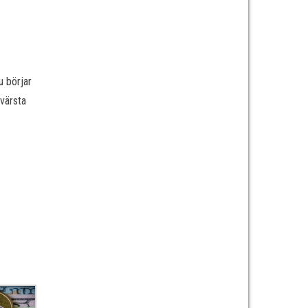
u börjar
 värsta