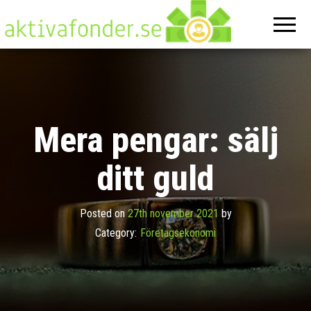
Aktivafonde
På denna
hemsida
hittar du
allt om
ekonomi
Mera pengar: sälj
ditt guld
Posted on
27th november 2021
by
Category:
Företagsekonomi