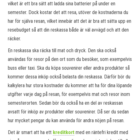
vilket är ett bra sätt att ladda sina batterier på under en
semester. Dock kostar det att resa, utöver de kostnaderna du
har för själva resan, vilket innebär att det är bra att sätta upp en
resebudget så att din reskassa både är väl avvägd och att den
räcker.
En reskassa ska räcka till mat och dryck. Den ska också
användas för resor på den ort som du besöker, som exempelvis
buss eller taxi. Ska du köpa souvenirer eller andra produkter så
kommer dessa inköp också belasta din reskassa. Därför bör du
kalkylera hur stora kostnader du kommer att ha för dina löpande
utgifter varje dag på resan, för exempelvis mat och resor inom
semesterorten. Sedan bör du också ha en del av reskassan
avsatt för inköp av produkter eller souvenirer. Då ser du sedan
hur mycket pengar du kan använda för andra nöjen på resan.
Det är smart att ha ett
kreditkort
med en räntefri kredit med