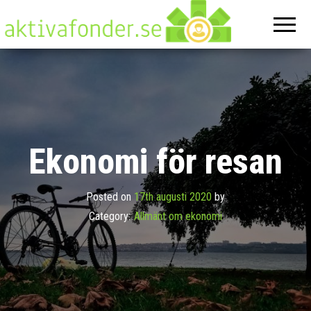
Aktivafonde
På denna
hemsida
hittar du
allt om
ekonomi
Ekonomi för resan
Posted on
17th augusti 2020
by
Category:
Allmänt om ekonomi