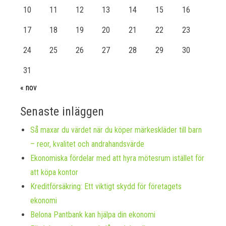
10
11
12
13
14
15
16
17
18
19
20
21
22
23
24
25
26
27
28
29
30
31
« nov
Senaste inläggen
Så maxar du värdet när du köper märkeskläder till barn
– reor, kvalitet och andrahandsvärde
Ekonomiska fördelar med att hyra mötesrum istället för
att köpa kontor
Kreditförsäkring: Ett viktigt skydd för företagets
ekonomi
Belona Pantbank kan hjälpa din ekonomi