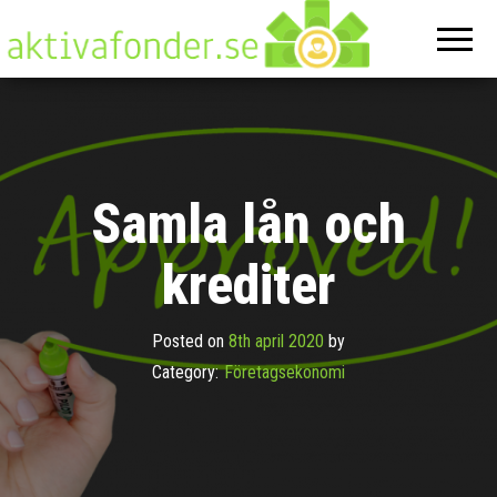
Aktivafonde
På denna
hemsida
hittar du
allt om
ekonomi
Samla lån och
krediter
Posted on
8th april 2020
by
Category:
Företagsekonomi