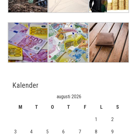
Kalender
augusti 2026
M
T
O
T
F
L
S
1
2
3
4
5
6
7
8
9